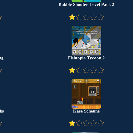
Bubble Shooter Level Pack 2
ng
Fishtopia Tycoon 2
ks
Käse Scheune