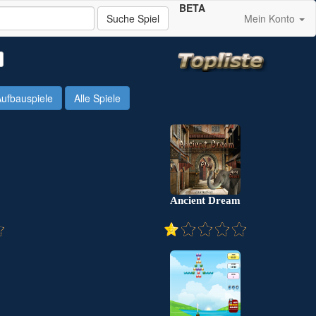
BETA
Suche Spiel
Mein Konto
ufbauspiele
Alle Spiele
Ancient Dream