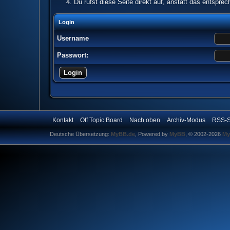
Du rufst diese Seite direkt auf, anstatt das entspr
Login
Username
Passwort:
Kontakt
Off Topic Board
Nach oben
Archiv-Modus
RSS-S
Deutsche Übersetzung:
MyBB.de
, Powered by
MyBB
, © 2002-2026
My