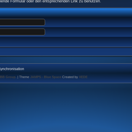
echende Formular oder den entsprechenden Link zu benutzen.
ynchronisation
BB Group
.
| Theme
JAMPS - Blue Space
Created by
XEDE