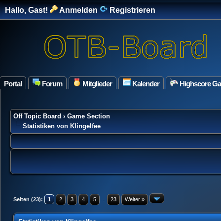
Hallo, Gast!
Anmelden
Registrieren
Portal
Forum
Mitglieder
Kalender
Highscore G
Off Topic Board
›
Game Section
Statistiken von Klingelfee
Seiten (23):
1
2
3
4
5
...
23
Weiter »