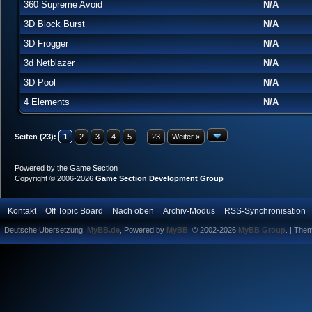
360 Supreme Avoid
N/A
3D Block Burst
N/A
3D Frogger
N/A
3d Netblazer
N/A
3D Pool
N/A
4 Elements
N/A
Seiten (23):
1
2
3
4
5
...
23
Weiter »
Powered by the
Game Section
Copyright © 2006-2026
Game Section Development Group
Kontakt
Off Topic Board
Nach oben
Archiv-Modus
RSS-Synchronisation
Deutsche Übersetzung:
MyBB.de
, Powered by
MyBB
, © 2002-2026
MyBB Group
.
| The