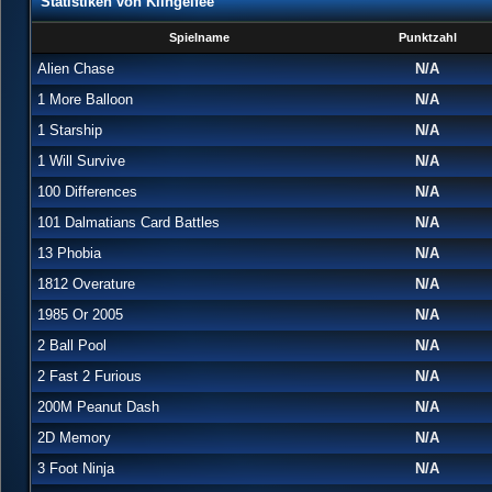
Statistiken von Klingelfee
Spielname
Punktzahl
Alien Chase
N/A
1 More Balloon
N/A
1 Starship
N/A
1 Will Survive
N/A
100 Differences
N/A
101 Dalmatians Card Battles
N/A
13 Phobia
N/A
1812 Overature
N/A
1985 Or 2005
N/A
2 Ball Pool
N/A
2 Fast 2 Furious
N/A
200M Peanut Dash
N/A
2D Memory
N/A
3 Foot Ninja
N/A