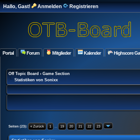
Hallo, Gast!
Anmelden
Registrieren
Portal
Forum
Mitglieder
Kalender
Highscore G
Off Topic Board
›
Game Section
Statistiken von Sonixx
Seiten (23):
« Zurück
1
...
19
20
21
22
23