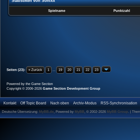
Statistiken von Sonixx
Spielname
Punktzahl
Seiten (23):
« Zurück
1
...
19
20
21
22
23
Powered by the
Game Section
Copyright © 2006-2026
Game Section Development Group
Kontakt
Off Topic Board
Nach oben
Archiv-Modus
RSS-Synchronisation
Deutsche Übersetzung:
MyBB.de
, Powered by
MyBB
, © 2002-2026
MyBB Group
.
| The