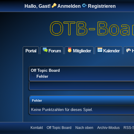
Hallo, Gast!
Anmelden
Registrieren
Portal
Forum
Mitglieder
Kalender
H
Off Topic Board
Fehler
Fehler
Keine Punktzahlen für dieses Spiel.
Kontakt
Off Topic Board
Nach oben
Archiv-Modus
RSS-S