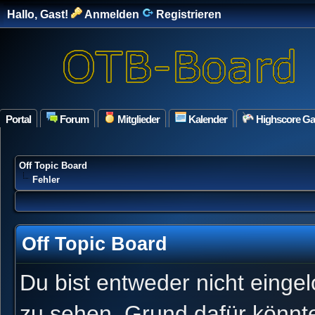
Hallo, Gast!
Anmelden
Registrieren
Portal
Forum
Mitglieder
Kalender
Highscore G
Off Topic Board
Fehler
Off Topic Board
Du bist entweder nicht eingel
zu sehen. Grund dafür könnte