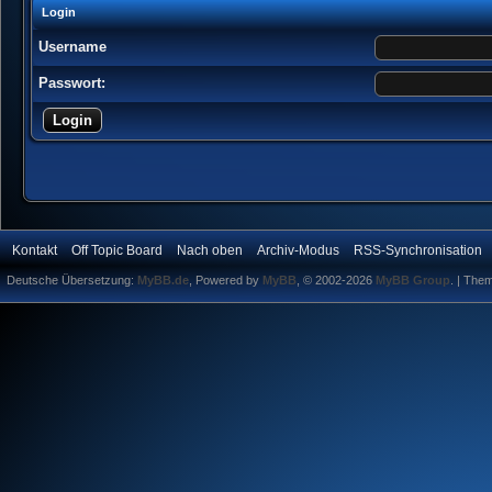
Login
Username
Passwort:
Kontakt
Off Topic Board
Nach oben
Archiv-Modus
RSS-Synchronisation
Deutsche Übersetzung:
MyBB.de
, Powered by
MyBB
, © 2002-2026
MyBB Group
.
| The