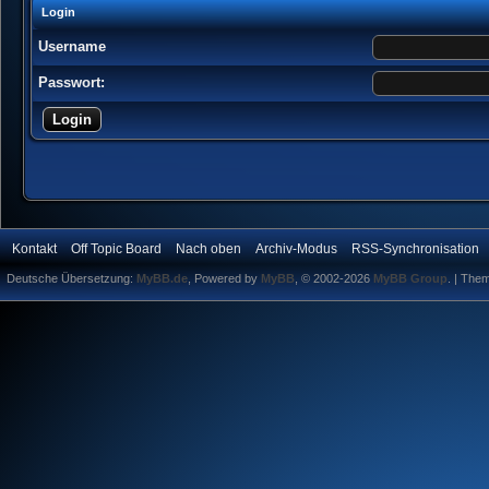
Login
Username
Passwort:
Kontakt
Off Topic Board
Nach oben
Archiv-Modus
RSS-Synchronisation
Deutsche Übersetzung:
MyBB.de
, Powered by
MyBB
, © 2002-2026
MyBB Group
.
| The