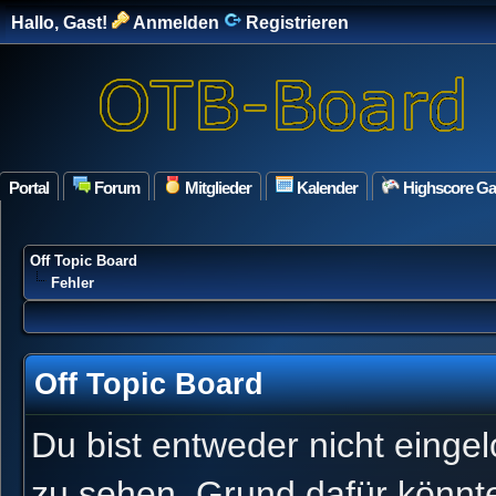
Hallo, Gast!
Anmelden
Registrieren
Portal
Forum
Mitglieder
Kalender
Highscore G
Off Topic Board
Fehler
Off Topic Board
Du bist entweder nicht eingel
zu sehen. Grund dafür könnte