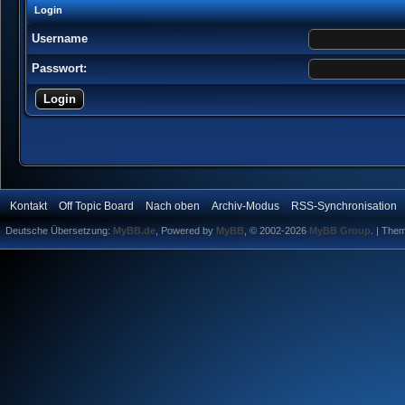
Login
Username
Passwort:
Kontakt
Off Topic Board
Nach oben
Archiv-Modus
RSS-Synchronisation
Deutsche Übersetzung:
MyBB.de
, Powered by
MyBB
, © 2002-2026
MyBB Group
.
| The