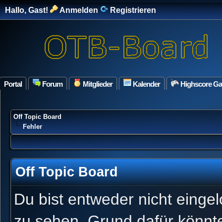
Hallo, Gast!
Anmelden
Registrieren
Portal
Forum
Mitglieder
Kalender
Highscore G
Off Topic Board
Fehler
Off Topic Board
Du bist entweder nicht eingel
zu sehen. Grund dafür könnte