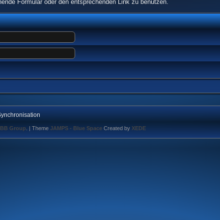
echende Formular oder den entsprechenden Link zu benutzen.
ynchronisation
BB Group
.
| Theme
JAMPS - Blue Space
Created by
XEDE