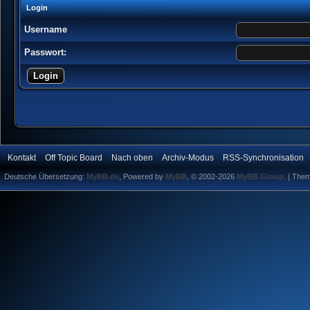
Login
Username
Passwort:
Kontakt
Off Topic Board
Nach oben
Archiv-Modus
RSS-Synchronisation
Deutsche Übersetzung:
MyBB.de
, Powered by
MyBB
, © 2002-2026
MyBB Group
.
| The