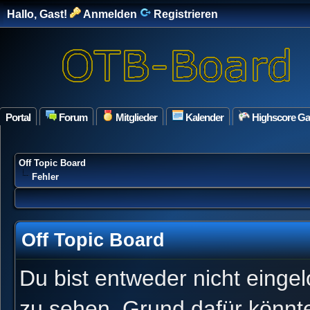
Hallo, Gast!
Anmelden
Registrieren
Portal
Forum
Mitglieder
Kalender
Highscore G
Off Topic Board
Fehler
Off Topic Board
Du bist entweder nicht eingel
zu sehen. Grund dafür könnte