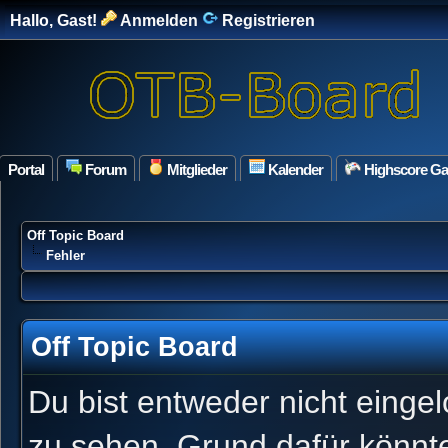
Hallo, Gast!
Anmelden
Registrieren
Portal
Forum
Mitglieder
Kalender
Highscore G
Off Topic Board
Fehler
Off Topic Board
Du bist entweder nicht eingel
zu sehen. Grund dafür könnte