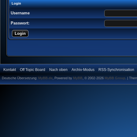
Login
Username
Passwort:
Kontakt
Off Topic Board
Nach oben
Archiv-Modus
RSS-Synchronisation
Deutsche Übersetzung:
MyBB.de
, Powered by
MyBB
, © 2002-2026
MyBB Group
.
| The