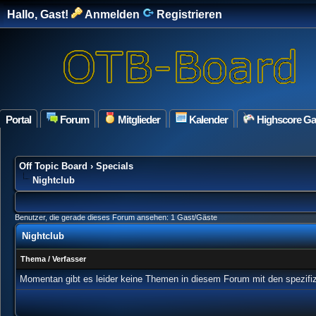
Hallo, Gast!
Anmelden
Registrieren
Portal
Forum
Mitglieder
Kalender
Highscore G
Off Topic Board
›
Specials
Nightclub
Benutzer, die gerade dieses Forum ansehen: 1 Gast/Gäste
Nightclub
Thema
/
Verfasser
Momentan gibt es leider keine Themen in diesem Forum mit den spezifi