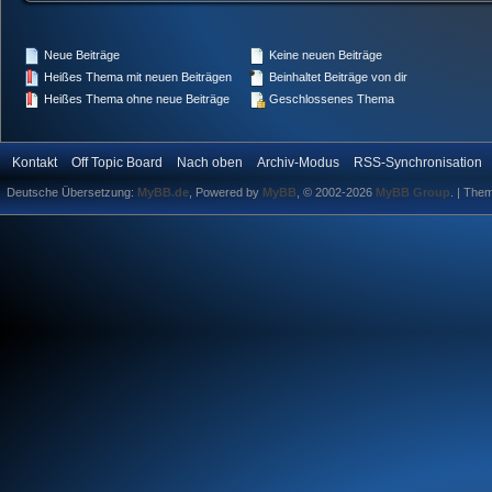
Neue Beiträge
Keine neuen Beiträge
Heißes Thema mit neuen Beiträgen
Beinhaltet Beiträge von dir
Heißes Thema ohne neue Beiträge
Geschlossenes Thema
Kontakt
Off Topic Board
Nach oben
Archiv-Modus
RSS-Synchronisation
Deutsche Übersetzung:
MyBB.de
, Powered by
MyBB
, © 2002-2026
MyBB Group
.
| The