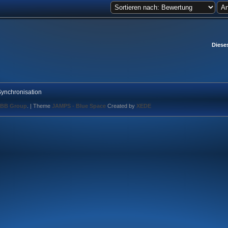
Diese
ynchronisation
BB Group
.
| Theme
JAMPS - Blue Space
Created by
XEDE