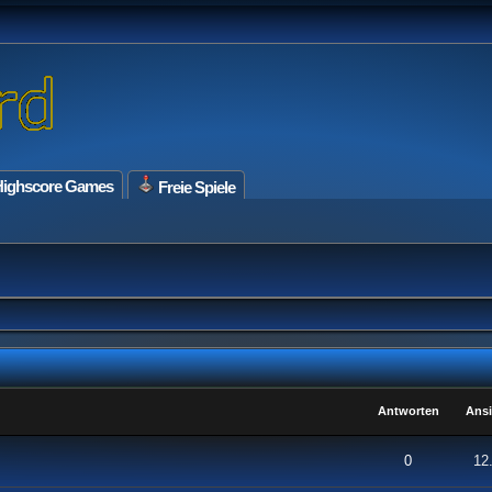
ighscore Games
Freie Spiele
Antworten
Ansi
on 5 durchschnittlich
1
2
3
4
5
0
12