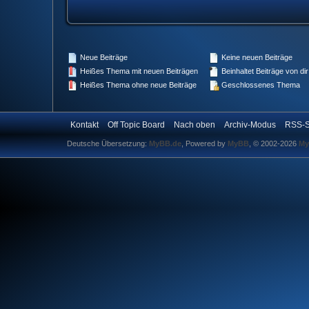
Neue Beiträge
Keine neuen Beiträge
Heißes Thema mit neuen Beiträgen
Beinhaltet Beiträge von dir
Heißes Thema ohne neue Beiträge
Geschlossenes Thema
Kontakt
Off Topic Board
Nach oben
Archiv-Modus
RSS-S
Deutsche Übersetzung:
MyBB.de
, Powered by
MyBB
, © 2002-2026
My