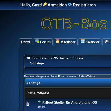
Hallo, Gast!
Anmelden
Registrieren
Portal
Forum
Mitglieder
Kalender
H
Off Topic Board
›
PC-Themen
›
Spiele
Sonstige
Benutzer, die gerade dieses Forum ansehen: 2 Gast/Gäste
Sonstige
Thema
/
Verfasser
Fallout Shelter für Android und iOS
0 Bewertung(en) - 0 v
Sonixx