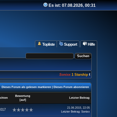
Es ist:
07.08.2026, 00:31
Topliste
Support
Hilfe
Sonixx
1 Starship
682 Punkte
Dieses Forum als gelesen markieren
|
Dieses Forum abonnieren
Bewertung
chten
Letzter Beitrag
[
auf
]
21.06.2015, 22:05
.017
Letzter Beitrag
:
Sonixx