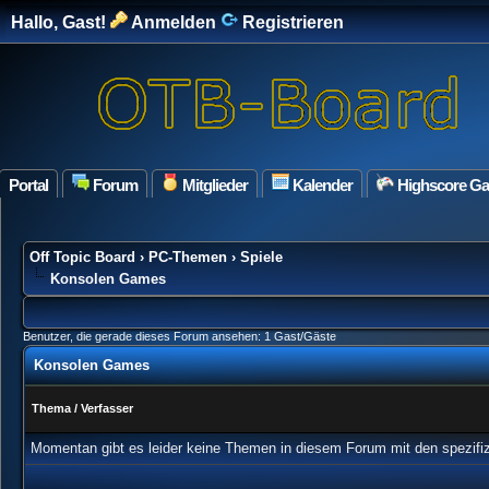
Hallo, Gast!
Anmelden
Registrieren
Portal
Forum
Mitglieder
Kalender
Highscore G
Off Topic Board
›
PC-Themen
›
Spiele
Konsolen Games
Benutzer, die gerade dieses Forum ansehen: 1 Gast/Gäste
Konsolen Games
Thema
/
Verfasser
Momentan gibt es leider keine Themen in diesem Forum mit den spezifi