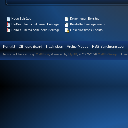
Neue Beiträge
Keine neuen Beiträge
Heißes Thema mit neuen Beiträgen
Beinhaltet Beiträge von dir
Heißes Thema ohne neue Beiträge
Geschlossenes Thema
Kontakt
Off Topic Board
Nach oben
Archiv-Modus
RSS-Synchronisation
Deutsche Übersetzung:
MyBB.de
, Powered by
MyBB
, © 2002-2026
MyBB Group
.
| The